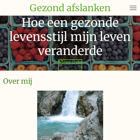
Gezond afslanken
Ga
direct
Hoe een gezonde
naar
de
levensstijl mijn leven
hoofdinhoud
veranderde
Meer info
Over mij